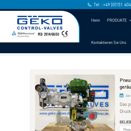
Tel : +49 (0)151 40
Heim
PRODUKTE
INTELLIGENTE FERNÜBERWACH
Kontaktieren Sie Uns
Pneum
geräu
Jun 
Das p
Druck
forts
BELIEB
Geräu
Pneu