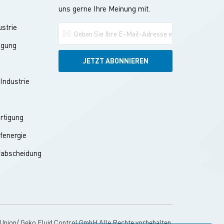
uns gerne Ihre Meinung mit.
strie
ugung
e
Industrie
ertigung
fenergie
fabscheidung
s
Union/ Geko Fluid Control GmbH Alle Rechte vorbehalten.