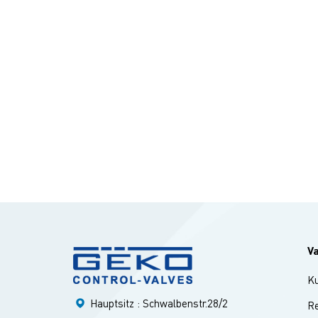
insbe
Druck
Konst
Venti
gerin
hohen
Elekt
erlei
Dicht
wird.
Durch
Betri
Steue
Steue
ermög
V
intel
K
recht
somit
Hauptsitz : Schwalbenstr.28/2
Re
pneum