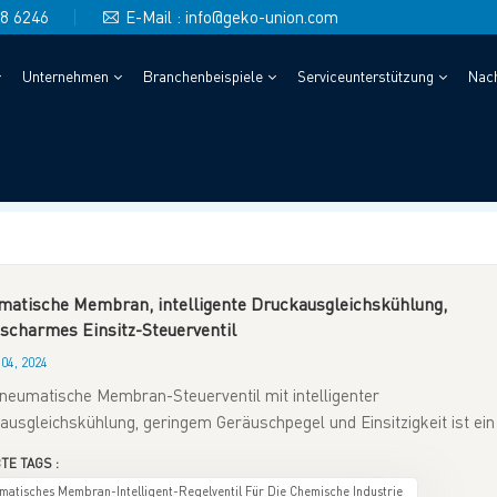
48 6246
E-Mail : info@geko-union.com
Unternehmen
Branchenbeispiele
Serviceunterstützung
Nach
UNG VON REGELVENTILEN FÜR DIE IND
Heim
Intelligente Fernüberwachung v
atische Membran, intelligente Druckausgleichskühlung,
scharmes Einsitz-Steuerventil
04, 2024
neumatische Membran-Steuerventil mit intelligenter
ausgleichskühlung, geringem Geräuschpegel und Einsitzigkeit ist ein
chrittliches Steuergerät, das hochpräzise Regelung, geringe
TE TAGS :
schentwicklung, hervorragende Dichtleistung und Langlebigkeit
matisches Membran-Intelligent-Regelventil Für Die Chemische Industrie