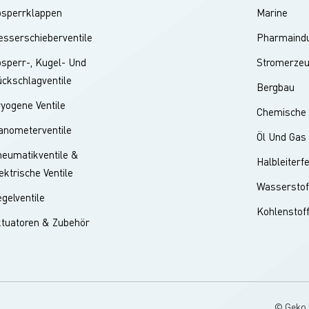
bsperrklappen
Marine
ausgleichskühlung, geringem Geräuschpegel und Einsitzigkeit findet
e Anwendung in folgenden Bereichen:Chemische Industrie: Wird zur
sserschieberventile
Pharmaindu
steuerung in feinchemischen Prozessen eingesetzt, um die Stabilität
sperr-, Kugel- Und
Stromerze
scher Reaktionen zu gewährleisten.Erdölindustrie: Gewährleistet
effizienten und stabilen Flüssigkeitstransport und eine zuverlässige
ckschlagventile
Bergbau
regulierung bei der Erdölgewinnung und -verarbeitung.Metallurgisch
yogene Ventile
Chemische 
trie: Geeignet für Kühlung und Durchflussregelung in
emperatur- und Hochdruckumgebungen, gewährleistet reibungslose
nometerventile
Öl Und Gas
ktionsprozesse.Energiewirtschaft: Wird zur Fluidsteuerung in
eumatikventile &
Halbleiterf
werkskesseln, Turbinen und anderen Anlagen eingesetzt, um die
ektrische Ventile
ebseffizienz und Sicherheit des Systems zu
Wasserstof
ssern.AbschlussDank seiner hervorragenden Regelleistung,
gelventile
Kohlenstof
ebigkeit und geringen Geräuschentwicklung hat sich das
tuatoren & Zubehör
atische Membran-Steuerventil mit intelligenter
ausgleichskühlung und geringem Geräuschpegel zu einem wichtigen
l in der industriellen Steuerungstechnik entwickelt. Sein intelligente
 und die multifunktionale Integration erfüllen die hohen
derungen moderner Industrien an Effizienz, Sicherheit und
© Geko 