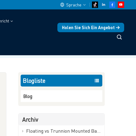
Sprache
richt
Holen Sie Sich Ein Angebot
English
USTRIELLE AUTOMATISIERUNG
中文
on Regelventilen für die industrielle Automatisierung
español
Deutsch
Blogliste
العربية
Blog
русский
français
Archiv
português
Floating vs Trunnion Mounted Ball Valves: How to Choose - GEKO Valve