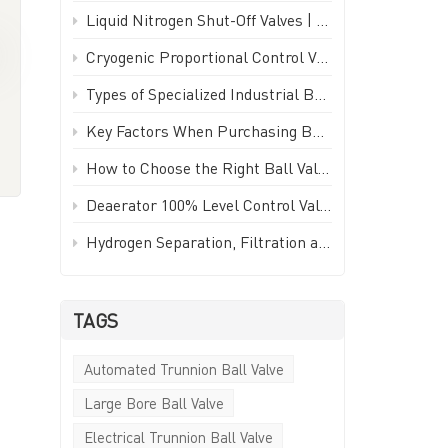
Türkçe
Liquid Nitrogen Shut-Off Valves | -196°C Cryogenic Isolation Valve - GEKO Valve
Cryogenic Proportional Control Valve | Stainless Steel IP65 PWM Low Temperature Valve - GEKO Valve
Polski
Types of Specialized Industrial Ball Valves for Unique Piping Applications | GEKO Valve
한국의
Key Factors When Purchasing Ball Valves for Piping Systems | GEKO Valve
e
Tiếng Việt
How to Choose the Right Ball Valve for Industrial Applications | GEKO Valve
Deaerator 100% Level Control Valve (LCV) - GEKO Valve
Hydrogen Separation, Filtration and Extraction Ball Valve
TAGS
t
Automated Trunnion Ball Valve
Large Bore Ball Valve
Electrical Trunnion Ball Valve