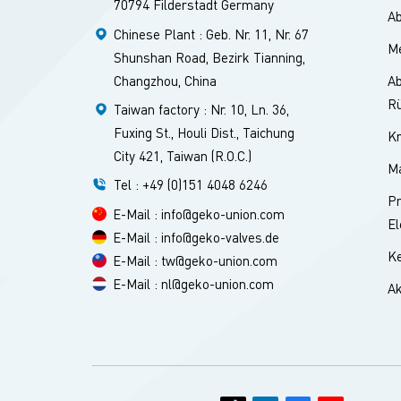
70794 Filderstadt Germany
A
Druck
Chinese Plant : Geb. Nr. 11, Nr. 67
breit
Me
Shunshan Road, Bezirk Tianning,
Fluid
Changzhou, China
Ab
chemi
einen 
Rü
Taiwan factory : Nr. 10, Ln. 36,
Druck
Fuxing St., Houli Dist., Taichung
Kr
Indus
City 421, Taiwan (R.O.C.)
Hocht
Ma
Tel : +49 (0)151 4048 6246
Produ
Pn
Kraft
E-Mail : info@geko-union.com
El
Betri
E-Mail : info@geko-valves.de
verbe
Ke
E-Mail : tw@geko-union.com
Langl
E-Mail : nl@geko-union.com
Ak
pneum
Druck
Bautei
Design
Anfor