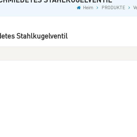
Heim
PRODUKTE
V
etes Stahlkugelventil