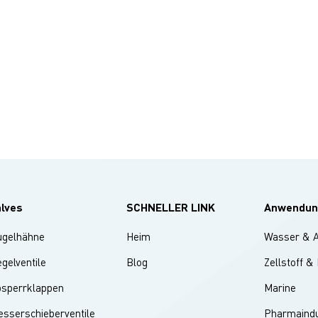
alves
SCHNELLER LINK
Anwendun
ugelhähne
Heim
Wasser & 
gelventile
Blog
Zellstoff &
bsperrklappen
Marine
sserschieberventile
Pharmaindu