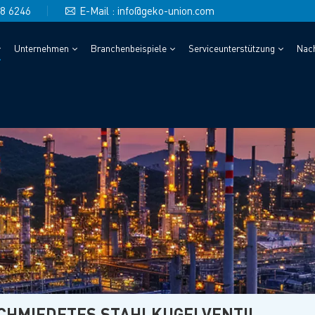
48 6246
E-Mail : info@geko-union.com
Unternehmen
Branchenbeispiele
Serviceunterstützung
Nach
CHMIEDETES STAHLKUGELVENTIL