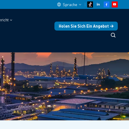
Sprache
richt
Holen Sie Sich Ein Angebot
English
中文
español
Deutsch
العربية
русский
français
português