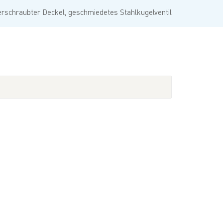
Türkçe
erschraubter Deckel, geschmiedetes Stahlkugelventil
Polski
한국의
Tiếng Việt