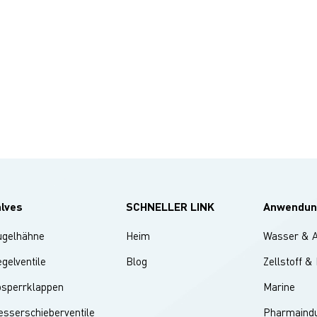
alves
SCHNELLER LINK
Anwendun
ugelhähne
Heim
Wasser & 
gelventile
Blog
Zellstoff &
bsperrklappen
Marine
sserschieberventile
Pharmaindu