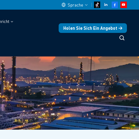
Sprache
richt
Holen Sie Sich Ein Angebot
English
中文
español
Deutsch
العربية
русский
français
português