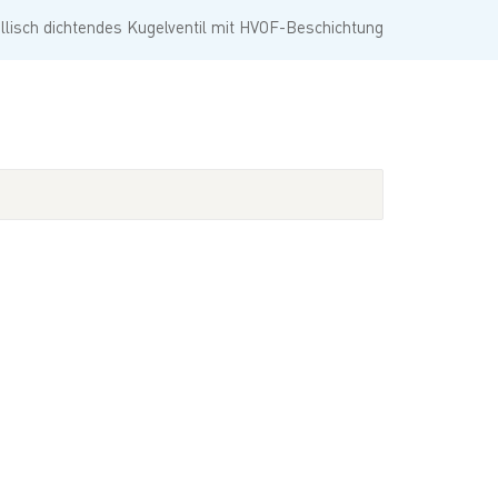
Türkçe
llisch dichtendes Kugelventil mit HVOF-Beschichtung
Polski
한국의
Tiếng Việt