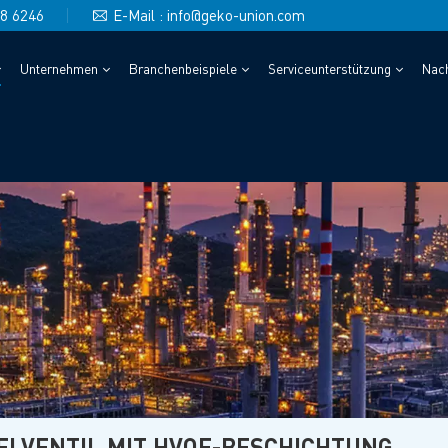
48 6246
E-Mail : info@geko-union.com
Unternehmen
Branchenbeispiele
Serviceunterstützung
Nach
ELVENTIL MIT HVOF-BESCHICHTUNG