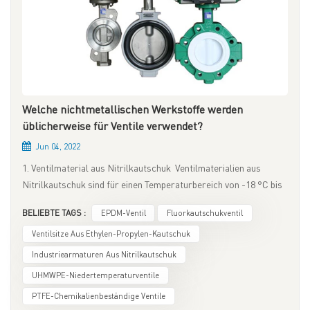
Welche nichtmetallischen Werkstoffe werden
üblicherweise für Ventile verwendet?
Jun 04, 2022
1. Ventilmaterial aus Nitrilkautschuk Ventilmaterialien aus
Nitrilkautschuk sind für einen Temperaturbereich von -18 °C bis
100 °C geeignet. Sie eignen sich hervorragend als universell
BELIEBTE TAGS :
EPDM-Ventil
Fluorkautschukventil
einsetzbarer Kautschuk für Wasser, Gas, Öl und Fett, Benzin
(außer Benzin mit Additiven), Alkohol und Glykol, Flüssiggas
Ventilsitze Aus Ethylen-Propylen-Kautschuk
(LPG), Propan und Butan, Heizöl und viele weitere Medien.
Industriearmaturen Aus Nitrilkautschuk
Gleichzeitig zeichnen sie sich durch gute Verschleiß- und
UHMWPE-Niedertemperaturventile
Verformungsbeständigkeit aus. 2. Ventilmaterial aus Ethylen-
PTFE-Chemikalienbeständige Ventile
Propylen-Kautschuk Der Nenntemperaturbereich der Dichtung