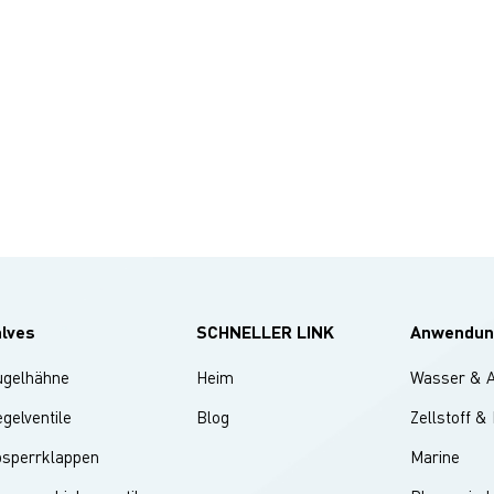
n. Zusammenfassend lässt sich sagen, dass GEKOs Engagement fü
te Fertigungsqualität, gepaart mit dem Fokus auf Qualität und
lässigkeit, ihre dreiteiligen, geschweißten Edelstahl-Kugelhähne zur
zugten Wahl für Anwendungen im globalen
eschwindigkeitsbahnbau, Schiffbau und der Luft- und Raumfahrt
ht hat.
alves
SCHNELLER LINK
Anwendun
ugelhähne
Heim
Wasser & 
gelventile
Blog
Zellstoff &
bsperrklappen
Marine