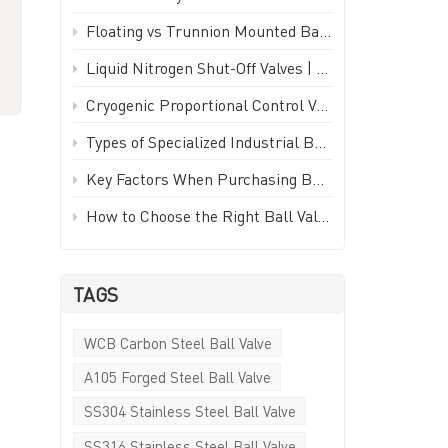
Türkçe
Floating vs Trunnion Mounted Ball Valves: How to Choose - GEKO Valve
t
Polski
Liquid Nitrogen Shut-Off Valves | -196°C Cryogenic Isolation Valve - GEKO Valve
Cryogenic Proportional Control Valve | Stainless Steel IP65 PWM Low Temperature Valve - GEKO Valve
한국의
Types of Specialized Industrial Ball Valves for Unique Piping Applications | GEKO Valve
Tiếng Việt
Key Factors When Purchasing Ball Valves for Piping Systems | GEKO Valve
How to Choose the Right Ball Valve for Industrial Applications | GEKO Valve
TAGS
WCB Carbon Steel Ball Valve
A105 Forged Steel Ball Valve
SS304 Stainless Steel Ball Valve
SS316 Stainless Steel Ball Valve