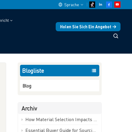
Sprache
richt
Holen Sie Sich Ein Angebot
English
Heim
Kühlventile mit variabler Frequenzumrichter
中文
español
Blogliste
Deutsch
العربية
Blog
русский
Archiv
français
.
How Material Selection Impacts Ball Valve Performance and Lifespan | GEKO Valve
português
Essential Buyer Guide for Sourcing Industrial Ball Valves | GEKO Valve