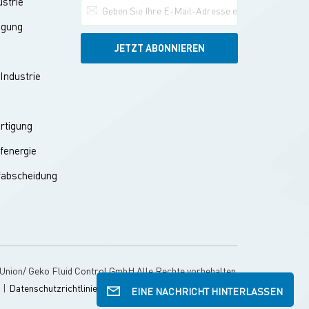
strie
ugung
Industrie
ertigung
fenergie
fabscheidung
Union/ Geko Fluid Control GmbH Alle Rechte vorbehalten.
l
|
Datenschutzrichtlinie
IPv6-Netzwerk unterstützt
EINE NACHRICHT HINTERLASSEN