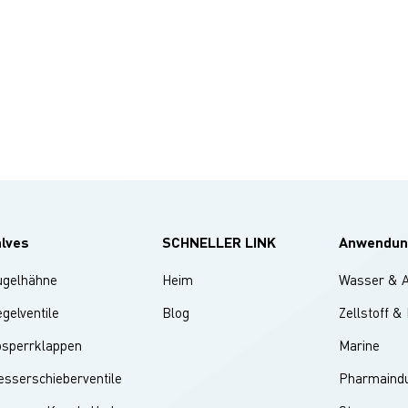
alves
SCHNELLER LINK
Anwendun
ugelhähne
Heim
Wasser & 
gelventile
Blog
Zellstoff &
bsperrklappen
Marine
sserschieberventile
Pharmaindu