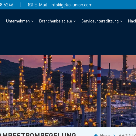
48 6246
E-Mail : info@geko-union.com
Unternehmen
Branchenbeispiele
Serviceunterstützung
Nach
DAMPFSTROMREGELUNG
Heim
PRODUK