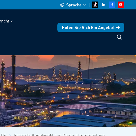
Sprache
richt
Holen Sie Sich Ein Angebot
English
中文
español
Deutsch
العربية
русский
français
português
TE
Flansch-Kugelventil zur Dampfstromregelung