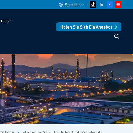
Sprache
richt
Holen Sie Sich Ein Angebot
English
中文
español
Deutsch
العربية
русский
français
português
DUKTE
Manueller Schalter, Edelstahl-Kugelventil