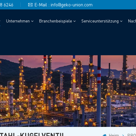
48 6246
E-Mail : info@geko-union.com
Unternehmen
Branchenbeispiele
Serviceunterstützung
Nach
TAHL-KUGELVENTIL
Heim
PRO