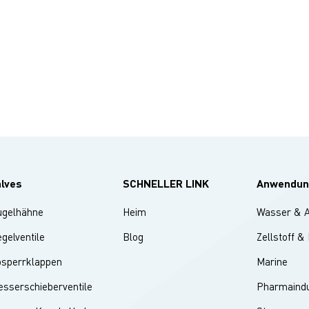
alves
SCHNELLER LINK
Anwendun
ugelhähne
Heim
Wasser & 
gelventile
Blog
Zellstoff &
bsperrklappen
Marine
sserschieberventile
Pharmaindu