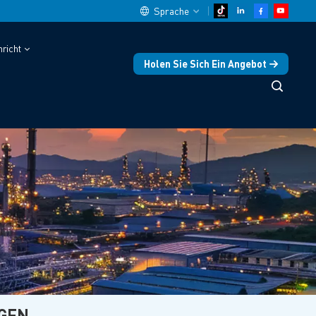
Sprache
richt
Holen Sie Sich Ein Angebot
English
中文
español
Deutsch
العربية
русский
français
português
GEN