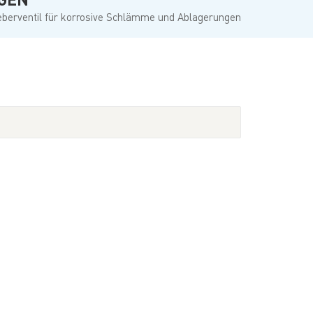
Türkçe
berventil für korrosive Schlämme und Ablagerungen
Polski
한국의
Tiếng Việt