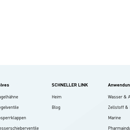
alves
SCHNELLER LINK
Anwendun
ugelhähne
Heim
Wasser & 
gelventile
Blog
Zellstoff &
bsperrklappen
Marine
sserschieberventile
Pharmaindu