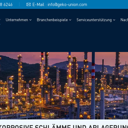
48 6246
E-Mail : info@geko-union.com
Unternehmen
Branchenbeispiele
Serviceunterstützung
Nach
 KORROSIVE SCHLÄMME UND ABLAGERUN