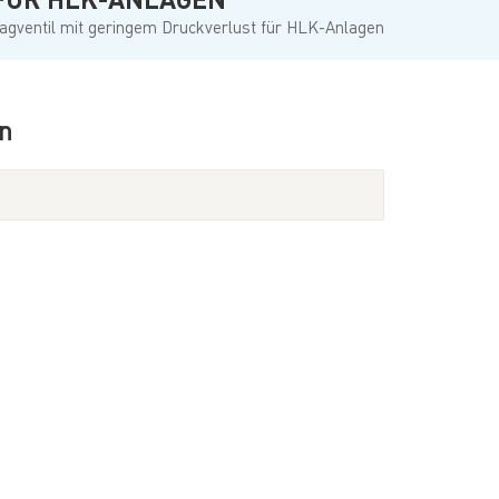
Türkçe
agventil mit geringem Druckverlust für HLK-Anlagen
Polski
한국의
en
Tiếng Việt