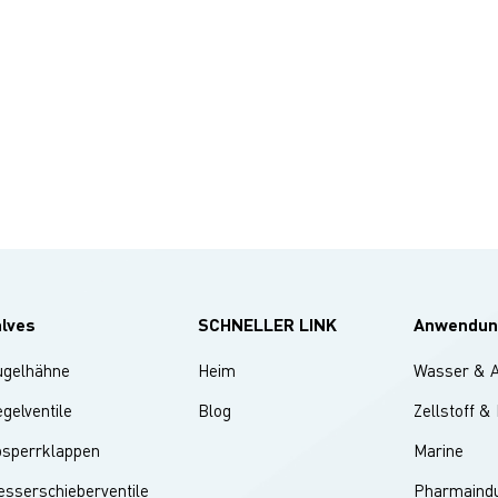
alves
SCHNELLER LINK
Anwendun
ugelhähne
Heim
Wasser & 
gelventile
Blog
Zellstoff &
bsperrklappen
Marine
sserschieberventile
Pharmaindu