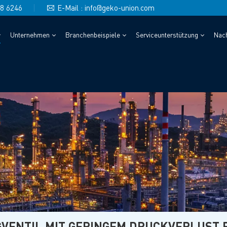
48 6246
E-Mail : info@geko-union.com
Unternehmen
Branchenbeispiele
Serviceunterstützung
Nach
VENTIL MIT GERINGEM DRUCKVERLUST 