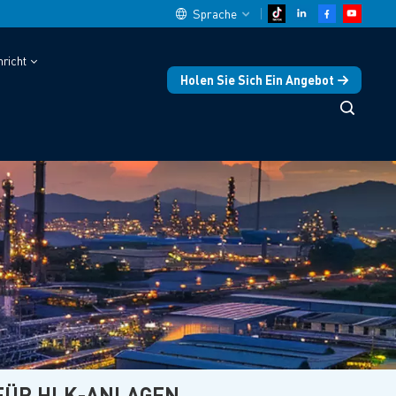
Sprache
richt
Holen Sie Sich Ein Angebot
English
中文
español
Deutsch
العربية
русский
français
português
FÜR HLK-ANLAGEN