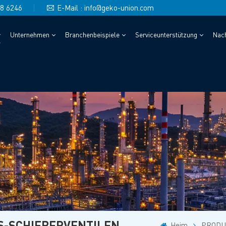
48 6246
E-Mail : info@geko-union.com
Unternehmen
Branchenbeispiele
Serviceunterstützung
Nach
S-SCHIEBERVENTILEN
Heim
PRODU