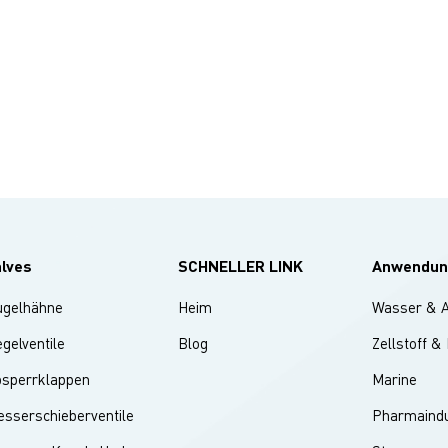
alves
SCHNELLER LINK
Anwendun
ugelhähne
Heim
Wasser & 
gelventile
Blog
Zellstoff &
bsperrklappen
Marine
sserschieberventile
Pharmaindu