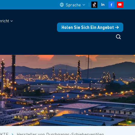
Sprache
richt
Holen Sie Sich Ein Angebot
English
中文
español
Deutsch
العربية
русский
français
português
KTE
Hersteller von Durchgangs-Schieberventilen