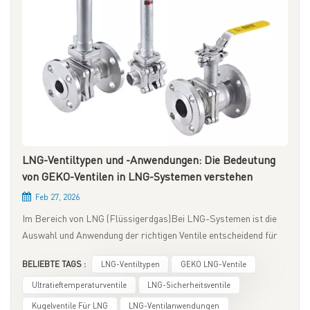
LNG-Ventiltypen und -Anwendungen: Die Bedeutung
von GEKO-Ventilen in LNG-Systemen verstehen
Feb 27, 2026
Im Bereich von LNG (Flüssigerdgas)Bei LNG-Systemen ist die
Auswahl und Anwendung der richtigen Ventile entscheidend für
Sicherheit, Effizienz und Systemzuverlässigkeit. Ventile kommen
BELIEBTE TAGS :
LNG-Ventiltypen
GEKO LNG-Ventile
in verschiedenen Phasen der LNG-Produktion zum Einsatz, von
der Speicherung bis zum Transport. GEKO zählt zu den
Ultratieftemperaturventile
LNG-Sicherheitsventile
renommiertesten Marken für LNG-Ventillösungen und zeichnet
Kugelventile Für LNG
LNG-Ventilanwendungen