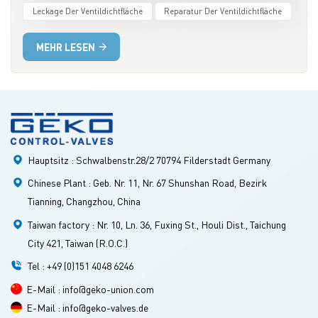
Leckage Der Ventildichtfläche
Reparatur Der Ventildichtfläche
jahrelange Anwendungserfahrung zurück, um sechs häufige
Ursachen für das Versagen von Ventildichtflächen
MEHR LESEN
zusammenzufassen. Dies hilft Anwendern, Probleme genauer zu
identifizieren, die Ventilauswahl zu optimieren und die
Lebensdauer zu verlängern. 1. ErosionsschädenEnthält das
Medium Feststoffpartikel wie Katalysatorpulver, Rost oder
Sand oder strömt ein Gas-Flüssigkeits-Zweiphasengemisch mit
hoher Geschwindigkeit durch das Ventil, ist die Dichtfläche
kontinuierlichen, hochfrequenten Stößen ausgesetzt. Dies kann
Hauptsitz : Schwalbenstr.28/2 70794 Filderstadt Germany
lokal zu Riefen, Lochfraß oder linearem Verschleiß führen.Dies
Chinese Plant : Geb. Nr. 11, Nr. 67 Shunshan Road, Bezirk
tritt besonders häufig bei Drosselung auf, da die
Tianning, Changzhou, China
Strömungsgeschwindigkeit deutlich ansteigt und die Dichtfläche
durch das schnell fließende Medium radial verformt werden
Taiwan factory : Nr. 10, Ln. 36, Fuxing St., Houli Dist., Taichung
kann. Ein typisches Anzeichen ist eine deutliche, lineare Erosion
City 421, Taiwan (R.O.C.)
in Strömungsrichtung. GEKO-Hinweis: Bei Medien mit Partikeln,
Tel : +49 (0)151 4048 6246
hohen Strömungsgeschwindigkeiten oder erosiven Bedingungen
sollten Dichtungsmaterialien und Konstruktionen mit höherer
E-Mail : info@geko-union.com
Erosionsbeständigkeit bevorzugt werden. 2. Plastische
E-Mail : info@geko-valves.de