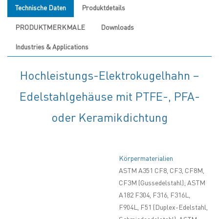
Technische Daten
Produktdetails
PRODUKTMERKMALE
Downloads
Industries & Applications
Hochleistungs-Elektrokugelhahn –
Edelstahlgehäuse mit PTFE-, PFA-
oder Keramikdichtung
Körpermaterialien
ASTM A351 CF8, CF3, CF8M,
CF3M (Gussedelstahl); ASTM
A182 F304, F316, F316L,
F904L, F51 (Duplex-Edelstahl,
Schmiedeedelstahl). ASTM