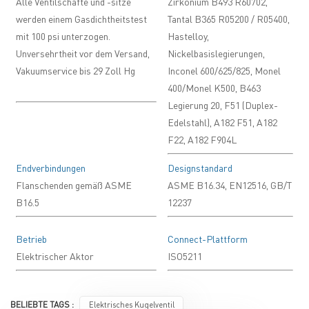
Alle Ventilschäfte und -sitze
Zirkonium B493 R60702,
werden einem Gasdichtheitstest
Tantal B365 R05200 / R05400,
mit 100 psi unterzogen.
Hastelloy,
Unversehrtheit vor dem Versand,
Nickelbasislegierungen,
Vakuumservice bis 29 Zoll Hg
Inconel 600/625/825, Monel
400/Monel K500, B463
Legierung 20, F51 (Duplex-
Edelstahl), A182 F51, A182
F22, A182 F904L
Endverbindungen
Designstandard
Flanschenden gemäß ASME
ASME B16.34, EN12516, GB/T
B16.5
12237
Betrieb
Connect-Plattform
Elektrischer Aktor
ISO5211
BELIEBTE TAGS :
Elektrisches Kugelventil