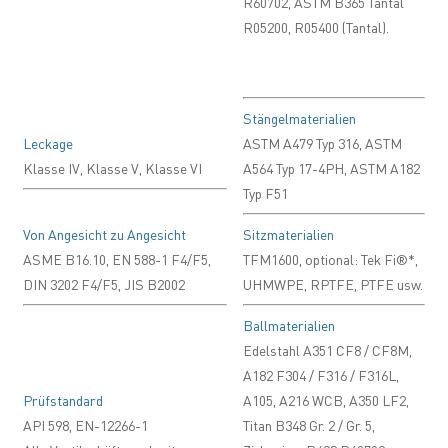
R60702, ASTM B365 Tantal
R05200, R05400 (Tantal).
Stängelmaterialien
Leckage
ASTM A479 Typ 316, ASTM
Klasse IV, Klasse V, Klasse VI
A564 Typ 17-4PH, ASTM A182
Typ F51
Von Angesicht zu Angesicht
Sitzmaterialien
ASME B16.10, EN 588-1 F4/F5,
TFM1600, optional: Tek Fi®*,
DIN 3202 F4/F5, JIS B2002
UHMWPE, RPTFE, PTFE usw.
Ballmaterialien
Edelstahl A351 CF8 / CF8M,
A182 F304 / F316 / F316L,
Prüfstandard
A105, A216 WCB, A350 LF2,
API 598, EN-12266-1
Titan B348 Gr. 2 / Gr. 5,