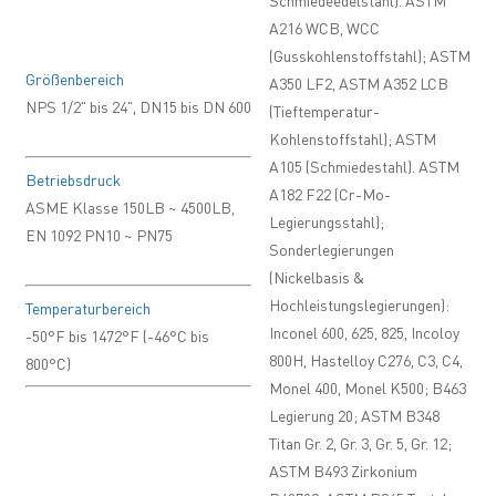
A216 WCB, WCC
(Gusskohlenstoffstahl); ASTM
Größenbereich
A350 LF2, ASTM A352 LCB
NPS 1/2" bis 24", DN15 bis DN 600
(Tieftemperatur-
Kohlenstoffstahl); ASTM
A105 (Schmiedestahl). ASTM
Betriebsdruck
A182 F22 (Cr-Mo-
ASME Klasse 150LB ~ 4500LB,
Legierungsstahl);
EN 1092 PN10 ~ PN75
Sonderlegierungen
(Nickelbasis &
Hochleistungslegierungen):
Temperaturbereich
Inconel 600, 625, 825, Incoloy
-50°F bis 1472°F (-46°C bis
800H, Hastelloy C276, C3, C4,
800°C)
Monel 400, Monel K500; B463
Legierung 20; ASTM B348
Titan Gr. 2, Gr. 3, Gr. 5, Gr. 12;
ASTM B493 Zirkonium