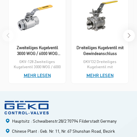
Zweiteiliges Kugelventil
Dreiteiliges Kugelventil mit
3000 WOG / 6000 WOG
Gewindeanschluss
Gewindeende
GKV-128 Zweiteiliges
GKV132 Dreiteiliges
Kugelventil 3000 WOG / 6000
Kugelventil mit
WOG Gewindeende Sie
Gewindeanschluss bietet
MEHR LESEN
MEHR LESEN
bieten eine wirtschaftliche
maximale Flexibilität durch
Lösung für die leckagefreie
Gewindeschneiden,
Abdichtung bei Drücken bis
Muffenschweißen,
zu 3000 psi bzw. 6000 psi und
Stumpfschweißen, Flansch
sind daher ideal für viele
Endanschlüsse und
industrielle Anwendungen
verschiedene
geeignet. Die hohe
Hochleistungs-
Fertigungsgenauigkeit des
Sitzmaterialien. Die
Verschlusses gewährleistet
dreiteilige
Hauptsitz : Schwalbenstr.28/2 70794 Filderstadt Germany
eine absolut dichte
Ventilkörperkonstruktion
Abdichtung. Die Ventile der
ermöglicht eine einfache
Chinese Plant : Geb. Nr. 11, Nr. 67 Shunshan Road, Bezirk
Serie GKV-128 wurden
Online-Wartung durch