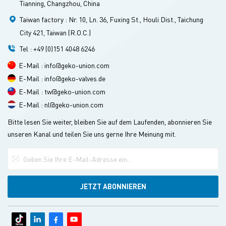
Tianning, Changzhou, China
speziell für die
austauschbare
Prozessindustrie entwickelt
Komponenten, wodurch die
Taiwan factory : Nr. 10, Ln. 36, Fuxing St., Houli Dist., Taichung
und eignen sich
Wartungskosten gesenkt
hervorragend für
und die
City 421, Taiwan (R.O.C.)
Hochdruckanwendungen.
Gesamtbetriebskosten über
den gesamten Lebenszyklus
Tel : +49 (0)151 4048 6246
des Ventils reduziert
werden.
E-Mail : info@geko-union.com
E-Mail : info@geko-valves.de
E-Mail : tw@geko-union.com
E-Mail : nl@geko-union.com
Bitte lesen Sie weiter, bleiben Sie auf dem Laufenden, abonnieren Sie
unseren Kanal und teilen Sie uns gerne Ihre Meinung mit.